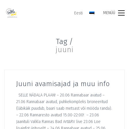
MENÜÜ
Eesti
Tag /
juuni
Juuni avamisajad ja muu info
SELLE NÄDALA PLAAN! – 20.06 Rannabaar avatud –
21.06 Rannabaar avatud, puhkekompleks broneeritud
(läbikäik puudub, baari saab metsast või mööda randa).
– 22.06 Rannaresto avatud 15.00-22:00! – 23.06
Jaanituli Valkla Rannas Bad Art&RV live 23.06 Loe
Eesti
lisainfot ürituselt! – 24.06 Rannabaar avatud – 25.06