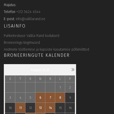
Majutus:
Telefon
+372 5624 4544
E-post:
info@valklarand.ee
LISAINFO
Puhkekeskuse Valkla Rand kodukord
Broneeringu tingimused
Andmete töötlemise ja küpsiste kasutamise põhimõtted
BRONEERINGUTE KALENDER
»
August
2026
E
T
K
N
R
L
P
1
2
3
4
5
6
7
8
9
10
11
12
13
14
15
16