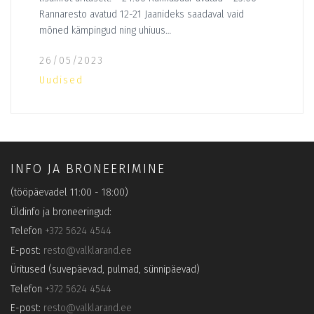
Rannaresto avatud 12-21 Jaanideks saadaval vaid
mõned kämpingud ning uhiuus…
26/05/2023
Uudised
INFO JA BRONEERIMINE
(tööpäevadel 11:00 - 18:00)
Üldinfo ja broneeringud:
Telefon
+372 5624 4544
E-post:
resto@valklarand.ee
Üritused (suvepäevad, pulmad, sünnipäevad)
Telefon
+372 5624 4544
E-post:
resto@valklarand.ee